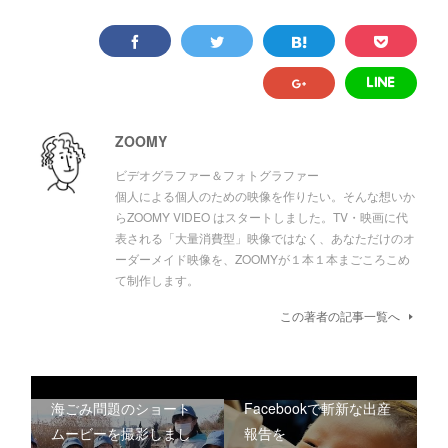
ZOOMY
ビデオグラファー＆フォトグラファー
個人による個人のための映像を作りたい。そんな想いか
らZOOMY VIDEO はスタートしました。TV・映画に代
表される「大量消費型」映像ではなく、あなただけのオ
ーダーメイド映像を、ZOOMYが１本１本まごころこめ
て制作します。
この著者の記事一覧へ
海ごみ問題のショート
Facebookで斬新な出産
ムービーを撮影しまし
報告を