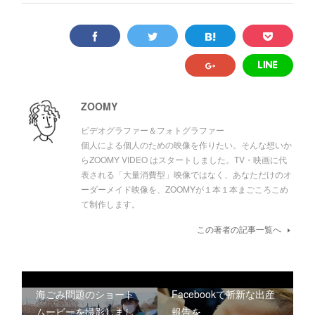
ZOOMY
ビデオグラファー＆フォトグラファー
個人による個人のための映像を作りたい。そんな想いか
らZOOMY VIDEO はスタートしました。TV・映画に代
表される「大量消費型」映像ではなく、あなただけのオ
ーダーメイド映像を、ZOOMYが１本１本まごころこめ
て制作します。
この著者の記事一覧へ
海ごみ問題のショート
Facebookで斬新な出産
ムービーを撮影しまし
報告を