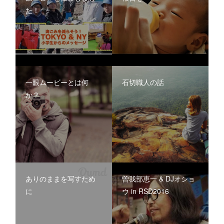
た！
一眼ムービーとは何
石切職人の話
ありのままを写すため
曽我部恵一 & DJオショ
に
ウ in RSD2016