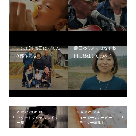
ラジオDJ 藤田ゆうみん
藤田ゆうみんはなぜ秋
３部作完成！
田に移住したのか？
2016.05.30 05:49
2016.05.26 08:33
フクモトダイチ ソロギタ
ニューボーンムービー
ー集
【モニター募集】