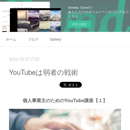
Ameba Owndで
あなただけのホームページやブログをつ
くろう
今すぐ試す
ホーム
ブログ
Gallery
2016.05.27 17:22
YouTubeは弱者の戦術
個人事業主のためのYouTube講座【１】