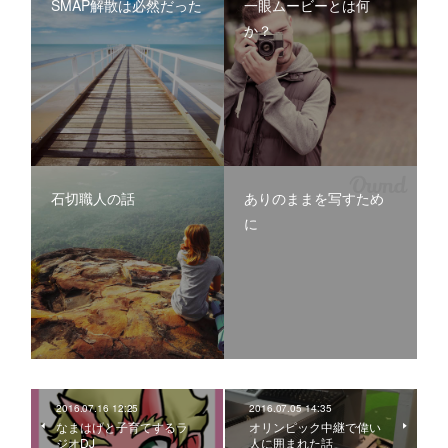
SMAP解散は必然だった
一眼ムービーとは何
石切職人の話
ありのままを写すため
に
2016.07.16 12:25
2016.07.05 14:35
なまはげと子育てするラ
オリンピック中継で偉い
ジオDJ
人に囲まれた話