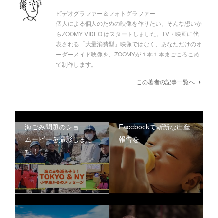
ビデオグラファー＆フォトグラファー
個人による個人のための映像を作りたい。そんな想いか
らZOOMY VIDEO はスタートしました。TV・映画に代
表される「大量消費型」映像ではなく、あなただけのオ
ーダーメイド映像を、ZOOMYが１本１本まごころこめ
て制作します。
この著者の記事一覧へ
海ごみ問題のショート
Facebookで斬新な出産
ムービーを撮影しまし
報告を
た！